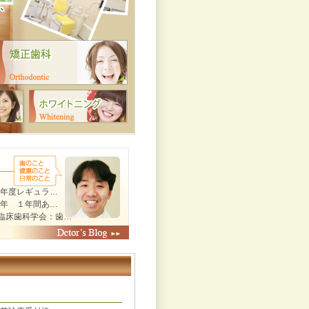
25年度レギュラ…
25年 １年間あ…
臨床歯科学会：歯…